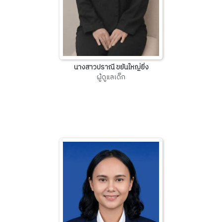
นางสาวปราณี ขยันใหญ่ยิ่ง
ผู้ดูแลเด็ก