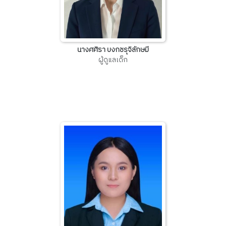
นางศศิรา บงกชรุจิลักษมี
ผู้ดูแลเด็ก