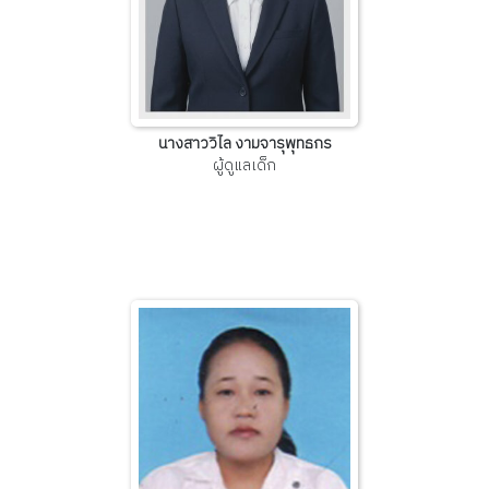
นางสาววิไล งามจารุพุทธกร
ผู้ดูแลเด็ก