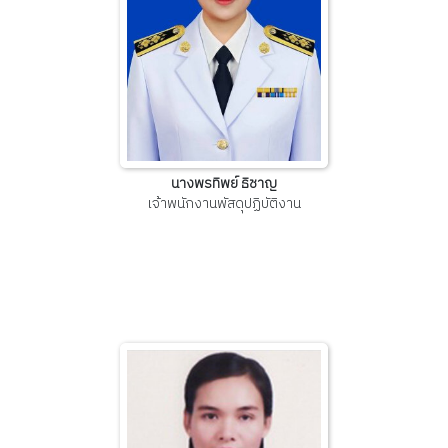
นางพรทิพย์ ธิชาญ
เจ้าพนักงานพัสดุปฏิบัติงาน